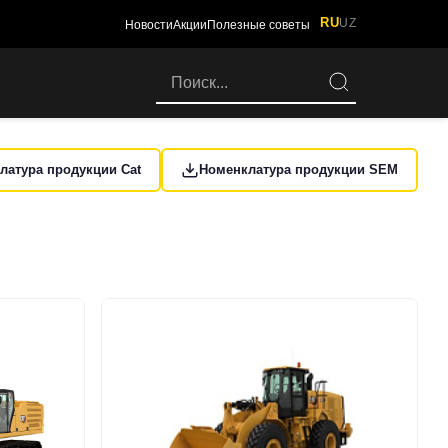
RU
UZ
Новости
Акции
Полезные советы
латура продукции Cat
Номенклатура продукции SEM