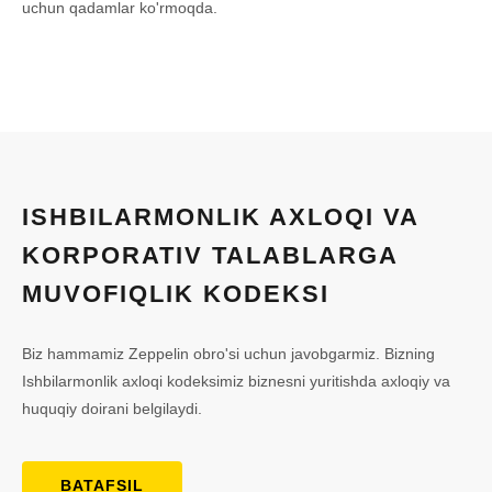
uchun qadamlar ko'rmoqda.
ISHBILARMONLIK AXLOQI VA
KORPORATIV TALABLARGA
MUVOFIQLIK KODEKSI
Biz hammamiz Zeppelin obro'si uchun javobgarmiz. Bizning
Ishbilarmonlik axloqi kodeksimiz biznesni yuritishda axloqiy va
huquqiy doirani belgilaydi.
BATAFSIL