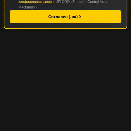
КАТАЛОГ
конфиденциальности
ИП ООО «Zeppelin Central Asia
Machinery».
СТРОИТЕЛЬНАЯ И ДОРОЖНО-СТРОИТЕЛЬНАЯ ТЕХНИКА
Согласен (-на)
ГОРНАЯ И КАРЬЕРНАЯ ТЕХНИКА
СЕРВИС И ЗАПЧАСТИ
СЕРВИС И ТО
РЕМОНТНЫЕ ОПЦИИ
УПРАВЛЕНИЕ ПАРКОМ ТЕХНИКИ
ПОЛЕЗНЫЕ СОВЕТЫ
ZEPPELIN
О КОМПАНИИ
ИСТОРИЯ КОМПАНИИ