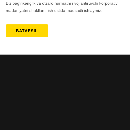
Biz bag'rikenglik va o'zaro hurmatni rivojlantiruvchi korporativ
madaniyatni shakllantirish ustida maqsadli ishlaymiz.
BATAFSIL