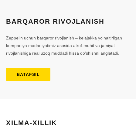
BARQAROR RIVOJLANISH
Zeppelin uchun barqaror rivojlanish – kelajakka yo'naltirilgan
kompaniya madaniyatimiz asosida atrof-muhit va jamiyat
rivojlanishiga real uzoq muddatli hissa qo'shishni anglatadi.
BATAFSIL
XILMA-XILLIK