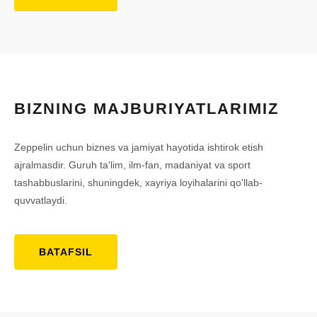
BIZNING MAJBURIYATLARIMIZ
Zeppelin uchun biznes va jamiyat hayotida ishtirok etish
ajralmasdir. Guruh ta'lim, ilm-fan, madaniyat va sport
tashabbuslarini, shuningdek, xayriya loyihalarini qo'llab-
quvvatlaydi.
BATAFSIL