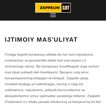
IJTIMOIY MAS'ULIYAT
Fondga tegishli kompaniya sifatida biz har kuni mijozlarimiz,
xodimlarimiz va jamoatchilik oldida faol mas'uliyatni o'z
zimmamizga olamiz. Biz kompaniya muvaffaqiyati unga ma'lum
mas'uliyat yuklaydi deb hisoblaymiz. Barqaror xulq-atvor
kompaniyamizning kelajagini ta'minlaydi. Zeppelin qisqa
muddatli foydaga yo'naltirilmagan, buning o'rniga biz
xodimlarimiz, mijozlarimiz, yetkazib beruvchilarimiz va
aksiyadorlarimiz uchun qadriyatlar yaratishga intilamiz. Zeppelin
O'zbekiston o'z ishida yanada ixtirokorroq va barqarorroq bo'lish