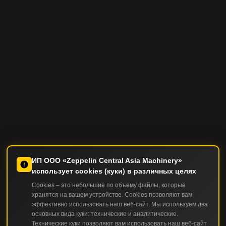
Фридрихсхафеном
движением пальца.
32 000 немецких
уникальный
именно для них.
они никогда не
Меч — фирменный
марок! Было
экземпляр.
Дизайн автомобил
сдавались, верили
элемент автомобиля,
произведено всего
был разработан
свою мечту. В 196
был интегрирован в
три шасси, и
знаменитым Брук
году FIF вошел в
дизайн часов,
только для одного
Стивенсом, леген
состав Zeppelin Gr
спидометра и даже
из них был
американского
ключа от автомобиля.
завершен кузов.
дизайна.
ИП ООО «Zeppelin Central Asia Machinery»
использует cookies (куки) в различных целях
Cookies – это небольшие по объему файлы, которые
хранятся на вашем устройстве. Cookies позволяют вам
эффективно использовать наш веб-сайт. Мы используем два
основных вида куки: технические и аналитические.
Технические куки позволяют вам использовать наш веб-сайт