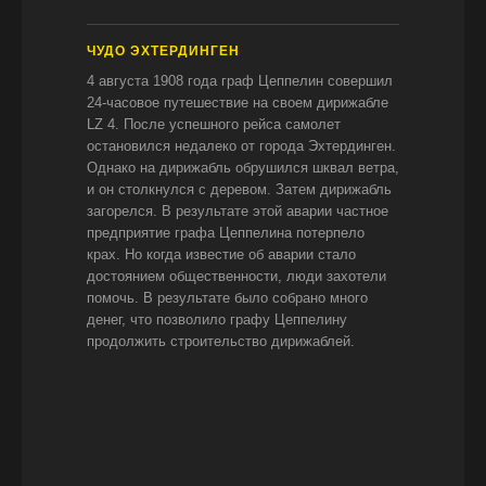
ЧУДО ЭХТЕРДИНГЕН
4 августа 1908 года граф Цеппелин совершил
24-часовое путешествие на своем дирижабле
LZ 4. После успешного рейса самолет
остановился недалеко от города Эхтердинген.
Однако на дирижабль обрушился шквал ветра,
и он столкнулся с деревом. Затем дирижабль
загорелся. В результате этой аварии частное
предприятие графа Цеппелина потерпело
крах. Но когда известие об аварии стало
достоянием общественности, люди захотели
помочь. В результате было собрано много
денег, что позволило графу Цеппелину
продолжить строительство дирижаблей.