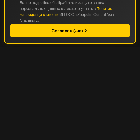
Более подробно об обработке и защите ваших
персональных данных вы можете узнать в
Политике
КАТАЛОГ
конфиденциальности
ИП ООО «Zeppelin Central Asia
Machinery».
СТРОИТЕЛЬНАЯ И ДОРОЖНО-СТРОИТЕЛЬНАЯ ТЕХНИКА
Согласен (-на)
ГОРНАЯ И КАРЬЕРНАЯ ТЕХНИКА
СЕРВИС И ЗАПЧАСТИ
СЕРВИС И ТО
РЕМОНТНЫЕ ОПЦИИ
УПРАВЛЕНИЕ ПАРКОМ ТЕХНИКИ
ПОЛЕЗНЫЕ СОВЕТЫ
ZEPPELIN
О КОМПАНИИ