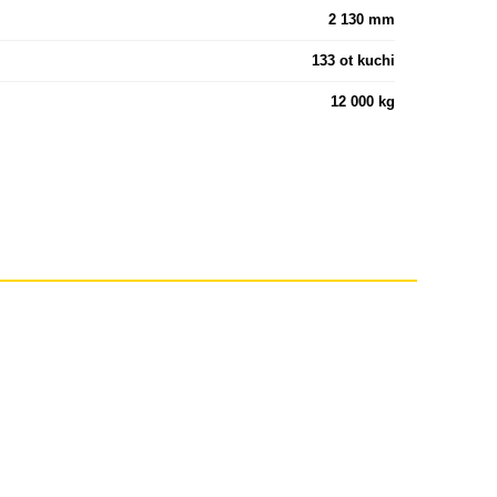
2 130 mm
133 ot kuchi
12 000 kg