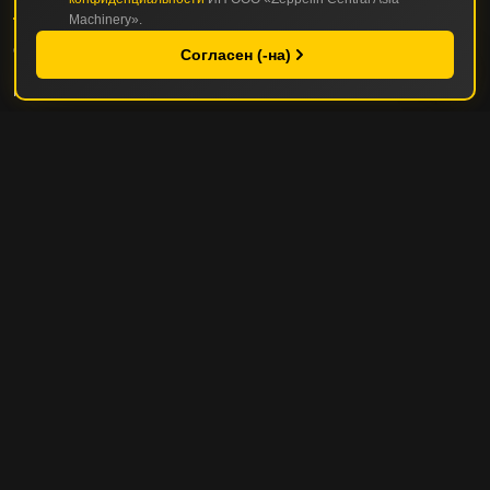
Machinery».
СТРОИТЕЛЬНАЯ И ДОРОЖНО-СТРОИТЕЛЬНАЯ ТЕХНИКА
Согласен (-на)
ГОРНАЯ И КАРЬЕРНАЯ ТЕХНИКА
СЕРВИС И ЗАПЧАСТИ
СЕРВИС И ТО
РЕМОНТНЫЕ ОПЦИИ
УПРАВЛЕНИЕ ПАРКОМ ТЕХНИКИ
ПОЛЕЗНЫЕ СОВЕТЫ
ZEPPELIN
О КОМПАНИИ
ИСТОРИЯ КОМПАНИИ
МИССИЯ И ЦЕННОСТИ