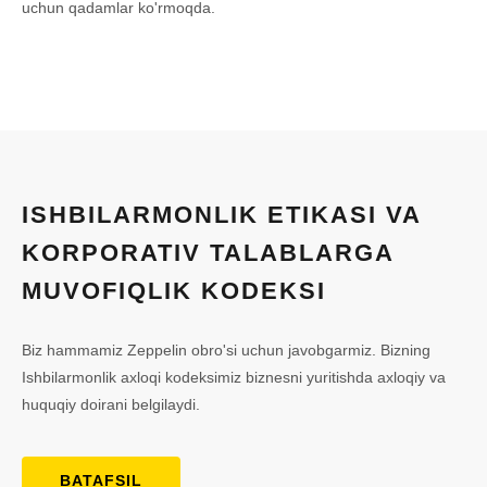
uchun qadamlar ko'rmoqda.
ISHBILARMONLIK ETIKASI VA
KORPORATIV TALABLARGA
MUVOFIQLIK KODEKSI
Biz hammamiz Zeppelin obro'si uchun javobgarmiz. Bizning
Ishbilarmonlik axloqi kodeksimiz biznesni yuritishda axloqiy va
huquqiy doirani belgilaydi.
BATAFSIL