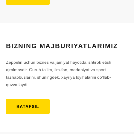
BIZNING MAJBURIYATLARIMIZ
Zeppelin uchun biznes va jamiyat hayotida ishtirok etish
ajralmasdir. Guruh ta'lim, ilm-fan, madaniyat va sport
tashabbuslarini, shuningdek, xayriya loyihalarini qo'llab-
quvvatlaydi.
BATAFSIL