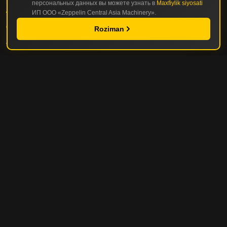
KATALOG
персональных данных вы можете узнать в
Maxfiylik siyosati
ИП ООО «Zeppelin Central Asia Machinery».
QURILISH VA YO'L-QURILISH TEXNIKASI
Roziman
TOG'-KON VA KARER TEXNIKASI
SERVIS VA EHTIYOT QISMLAR
SERVIS VA TO
TA'MIRLASH VARIANTLARI
TEXNIKA PARKINI BOSHQARISH
FOYDALI MASLAHATLAR
ZEPPELIN
KOMPANIYA HAQIDA
KOMPANIYA TARIXI