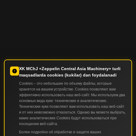
XK MChJ «Zeppelin Central Asia Machinery» turli
maqsadlarda cookies (kukilar) dan foydalanadi
Cookies – это небольшие по объему файлы, которые
хранятся на вашем устройстве. Cookies позволяют вам
эффективно использовать наш веб-сайт. Мы используем два
основных вида куки: технические и аналитические.
Технические куки позволяют вам использовать наш веб-сайт
и от них невозможно отказаться. Однако вы можете выбрать,
какие аналитические Cookies будут использоваться при
посещении веб-сайта.
Более подробно об обработке и защите ваших