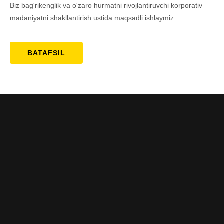
Biz bag'rikenglik va o'zaro hurmatni rivojlantiruvchi korporativ
madaniyatni shakllantirish ustida maqsadli ishlaymiz.
BATAFSIL