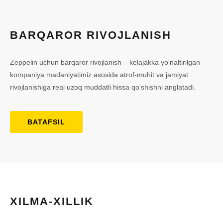
BARQAROR RIVOJLANISH
Zeppelin uchun barqaror rivojlanish – kelajakka yo'naltirilgan
kompaniya madaniyatimiz asosida atrof-muhit va jamiyat
rivojlanishiga real uzoq muddatli hissa qo'shishni anglatadi.
BATAFSIL
XILMA-XILLIK