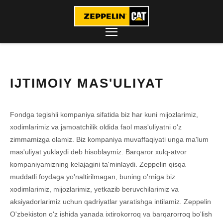
IJTIMOIY MAS'ULIYAT
Fondga tegishli kompaniya sifatida biz har kuni mijozlarimiz,
xodimlarimiz va jamoatchilik oldida faol mas'uliyatni o'z
zimmamizga olamiz. Biz kompaniya muvaffaqiyati unga ma'lum
mas'uliyat yuklaydi deb hisoblaymiz. Barqaror xulq-atvor
kompaniyamizning kelajagini ta'minlaydi. Zeppelin qisqa
muddatli foydaga yo'naltirilmagan, buning o'rniga biz
xodimlarimiz, mijozlarimiz, yetkazib beruvchilarimiz va
aksiyadorlarimiz uchun qadriyatlar yaratishga intilamiz. Zeppelin
O'zbekiston o'z ishida yanada ixtirokorroq va barqarorroq bo'lish