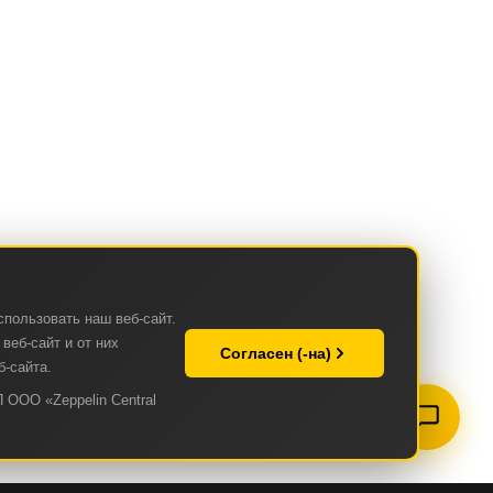
спользовать наш веб-сайт.
веб-сайт и от них
Согласен (-на)
б-сайта.
 ООО «Zeppelin Central