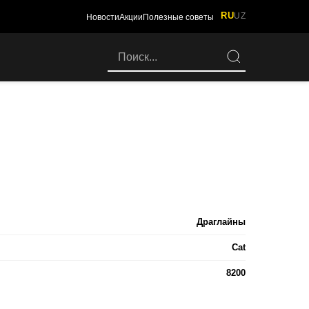
RU
UZ
Новости
Акции
Полезные советы
Драглайны
Cat
8200