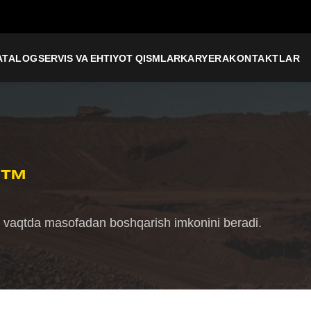
ATALOG
SERVIS VA EHTIYOT QISMLAR
KARYERA
KONTAKTLAR
k™
l vaqtda masofadan boshqarish imkonini beradi.