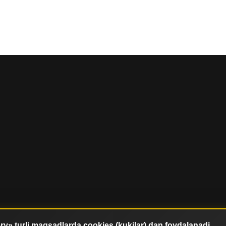
y» turli maqsadlarda cookies (kukilar) dan foydalanadi