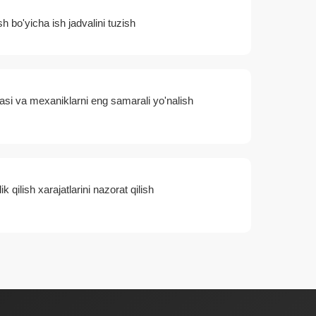
h bo'yicha ish jadvalini tuzish
asi va mexaniklarni eng samarali yo'nalish
k qilish xarajatlarini nazorat qilish