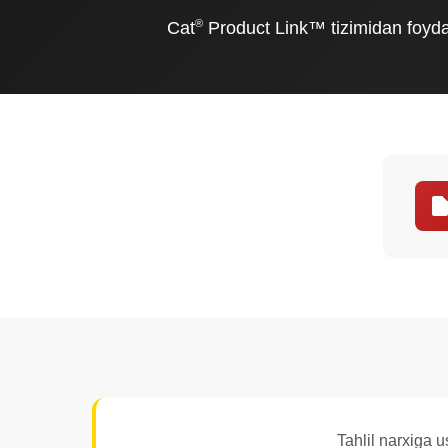
®
Cat
Product Link™ tizimidan foydala
Tahlil narxiga u