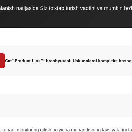
nish natijasida Siz to'xtab turish vaqtini va mumkin bo'l
®
Cat
Product Link™ broshyurasi: Uskunalarni kompleks boshq
skunani monitoring qilish bo'yicha muhandisning tavsiyalarini ta