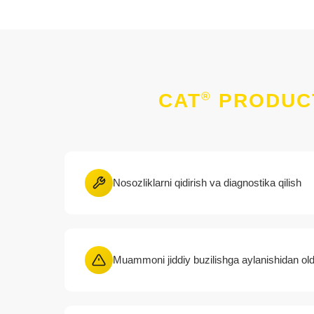
®
CAT
PRODUCT
Nosozliklarni qidirish va diagnostika qilish
Muammoni jiddiy buzilishga aylanishidan old