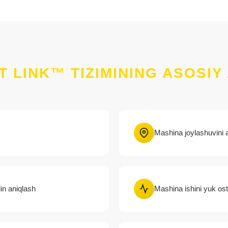
 LINK™ TIZIMINING ASOSIY 
Mashina joylashuvini 
in aniqlash
Mashina ishini yuk osti