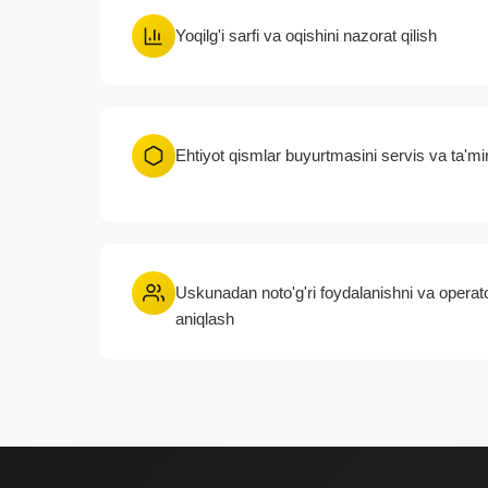
Yoqilg'i sarfi va oqishini nazorat qilish
Ehtiyot qismlar buyurtmasini servis va ta'mir
Uskunadan noto'g'ri foydalanishni va operatorl
aniqlash