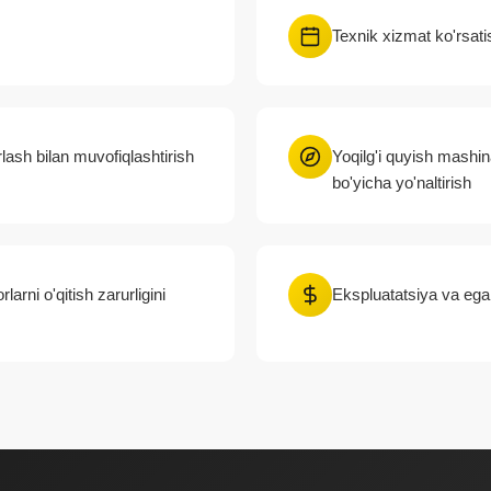
Texnik xizmat ko'rsatis
lash bilan muvofiqlashtirish
Yoqilg'i quyish mashin
bo'yicha yo'naltirish
arni o'qitish zarurligini
Ekspluatatsiya va egali