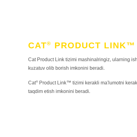
®
CAT
PRODUCT LINK™
Cat Product Link tizimi mashinalringiz, ularning ish
kuzatuv olib borish imkonini beradi.
®
Cat
Product Link™ tizimi kerakli ma'lumotni kerak
taqdim etish imkonini beradi.