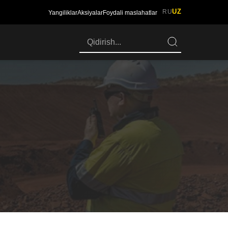
UZ
RU
Yangiliklar
Aksiyalar
Foydali maslahatlar