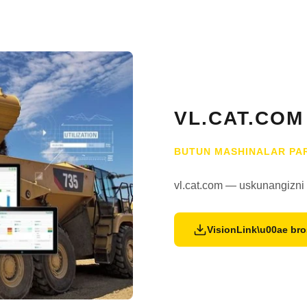
VL.CAT.COM
BUTUN MASHINALAR PA
vl.cat.com — uskunangizni k
VisionLink\u00ae bro