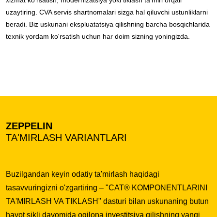
uzaytiring. CVA servis shartnomalari sizga hal qiluvchi ustunliklarni
beradi. Biz uskunani ekspluatatsiya qilishning barcha bosqichlarida
texnik yordam ko'rsatish uchun har doim sizning yoningizda.
ZEPPELIN
TA'MIRLASH VARIANTLARI
Buzilgandan keyin odatiy ta'mirlash haqidagi
tasavvuringizni o'zgartiring – "CAT® KOMPONENTLARINI
TA'MIRLASH VA TIKLASH" dasturi bilan uskunaning butun
hayot sikli davomida oqilona investitsiya qilishning yangi