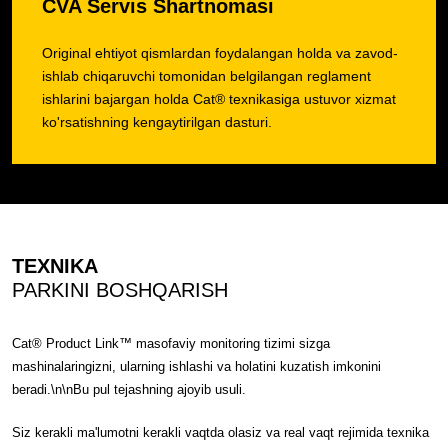
CVA Servis Shartnomasi
Original ehtiyot qismlardan foydalangan holda va zavod-
ishlab chiqaruvchi tomonidan belgilangan reglament
ishlarini bajargan holda Cat® texnikasiga ustuvor xizmat
ko'rsatishning kengaytirilgan dasturi.
TEXNIKA
PARKINI BOSHQARISH
Cat® Product Link™ masofaviy monitoring tizimi sizga
mashinalaringizni, ularning ishlashi va holatini kuzatish imkonini
beradi.\n\nBu pul tejashning ajoyib usuli.
Siz kerakli ma'lumotni kerakli vaqtda olasiz va real vaqt rejimida texnika