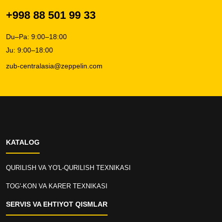
+998 88 501 99 33
Du–Pa: 9:00–18:00
Ju: 9:00–18:00
zub-centralasia@zeppelin.com
KATALOG
QURILISH VA YO'L-QURILISH TEXNIKASI
TOG'-KON VA KARER TEXNIKASI
SERVIS VA EHTIYOT QISMLAR