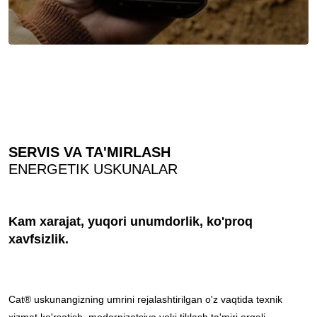
SERVIS VA TA'MIRLASH
ENERGETIK USKUNALAR
Kam xarajat, yuqori unumdorlik, ko'proq
xavfsizlik.
Cat® uskunangizning umrini rejalashtirilgan o'z vaqtida texnik
xizmat ko'rsatish, modernizatsiya yoki tiklash ta'miri orqali