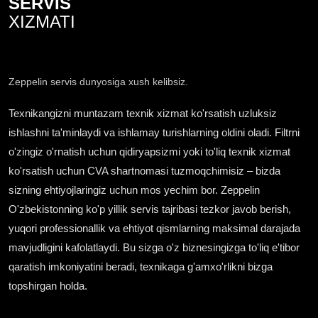
SERVIS
XIZMATI
Zeppelin servis dunyosiga xush kelibsiz.
Texnikangizni muntazam texnik xizmat ko'rsatish uzluksiz
ishlashni ta'minlaydi va ishlamay turishlarning oldini oladi. Filtrni
o'zingiz o'rnatish uchun qidiryapsizmi yoki to'liq texnik xizmat
ko'rsatish uchun CVA shartnomasi tuzmoqchimisiz – bizda
sizning ehtiyojlaringiz uchun mos yechim bor. Zeppelin
O'zbekistonning ko'p yillik servis tajribasi tezkor javob berish,
yuqori professionallik va ehtiyot qismlarning maksimal darajada
mavjudligini kafolatlaydi. Bu sizga o'z biznesingizga to'liq e'tibor
qaratish imkoniyatini beradi, texnikaga g'amxo'rlikni bizga
topshirgan holda.