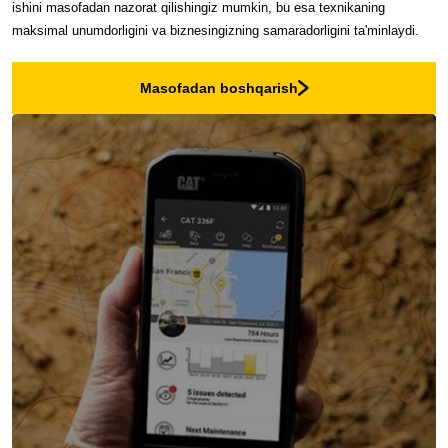
ishini masofadan nazorat qilishingiz mumkin, bu esa texnikaning
maksimal unumdorligini va biznesingizning samaradorligini ta'minlaydi.
Masofadan boshqarish