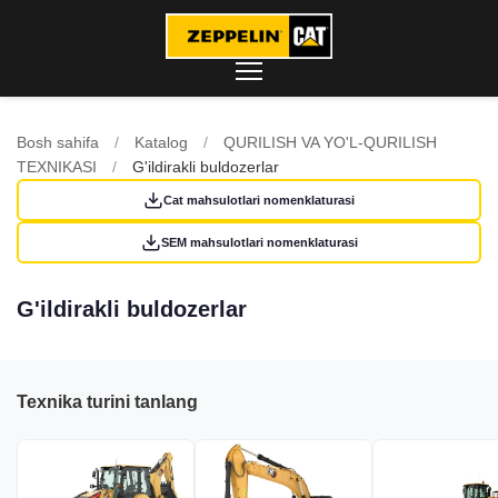
Bosh sahifa
/
Katalog
/
QURILISH VA YO'L-QURILISH
TEXNIKASI
/
G'ildirakli buldozerlar
Cat mahsulotlari nomenklaturasi
SEM mahsulotlari nomenklaturasi
G'ildirakli buldozerlar
Texnika turini tanlang