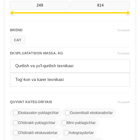
-
BREND
Tozalash
CAT
EKSPLUATATSION MASSA, KG
Tozalash
Qurilish va yo'l-qurilish texnikasi
Tog'-kon va karer texnikasi
QUVVAT KATEGORIYASI
Tozalash
Ekskavator-yuklagichlar
Gusenitsali ekskavatorlar
G'ildirakli yuklagichlar
Mini-yuklagichlar
G'ildirakli ekskavatorlar
Avtograyderlar