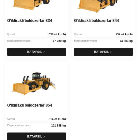
G'ildirakli buldozerlar 834
G'ildirakli buldozerlar 844
Quvvat
496 ot kuchi
Quvvat
732 ot kuchi
Ekspluatatsion massa
47 750 kg
Ekspluatatsion massa
74 883 kg
BATAFSIL
BATAFSIL
G'ildirakli buldozerlar 854
Quvvat
814 ot kuchi
Ekspluatatsion massa
101 898 kg
BATAFSIL