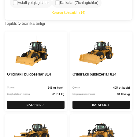
Asfalt yotqizgichlar
Katkalar (Zichlagichlar)
Ko'proq ko'rsatish (14)
Topildi:
5
texnika birligi
G'ildirakli buldozerlar 814
G'ildirakli buldozerlar 824
Quvvat
249 ot kuchi
Quvvat
405 ot kuchi
Ekspluatatsion massa
22 011 kg
Ekspluatatsion massa
34 004 kg
BATAFSIL
BATAFSIL