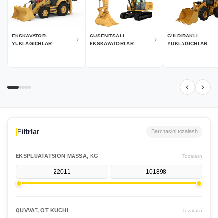
EKSKAVATOR-
GUSENITSALI
G'ILDIRAKLI
YUKLAGICHLAR
EKSKAVATORLAR
YUKLAGICHLAR
Filtrlar
Barchasini tozalash
EKSPLUATATSION MASSA, KG
Tozalash
-
QUVVAT, OT KUCHI
Tozalash