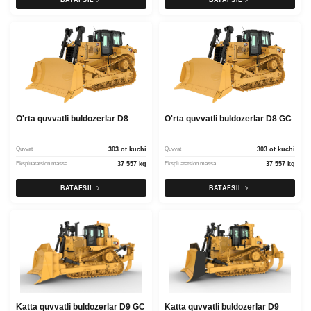
BATAFSIL
BATAFSIL
O'rta quvvatli buldozerlar D8
O'rta quvvatli buldozerlar D8 GC
Quvvat
303 ot kuchi
Quvvat
303 ot kuchi
Ekspluatatsion massa
37 557 kg
Ekspluatatsion massa
37 557 kg
BATAFSIL
BATAFSIL
Katta quvvatli buldozerlar D9 GC
Katta quvvatli buldozerlar D9