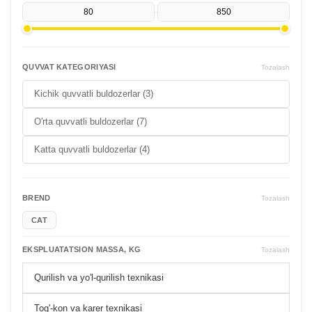
-
QUVVAT KATEGORIYASI
Tozalash
Kichik quvvatli buldozerlar (3)
O'rta quvvatli buldozerlar (7)
Katta quvvatli buldozerlar (4)
BREND
Tozalash
CAT
EKSPLUATATSION MASSA, KG
Tozalash
Qurilish va yo'l-qurilish texnikasi
Tog'-kon va karer texnikasi