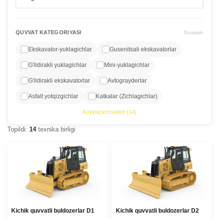
QUVVAT KATEGORIYASI
Tozalash
Ekskavator-yuklagichlar
Gusenitsali ekskavatorlar
G'ildirakli yuklagichlar
Mini-yuklagichlar
G'ildirakli ekskavatorlar
Avtograyderlar
Asfalt yotqizgichlar
Katkalar (Zichlagichlar)
Ko'proq ko'rsatish (14)
Topildi:
14
texnika birligi
Kichik quvvatli buldozerlar D1
Kichik quvvatli buldozerlar D2