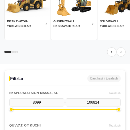
EKSKAVATOR-
GUSENITSALI
G'ILDIRAKLI
YUKLAGICHLAR
EKSKAVATORLAR
YUKLAGICHLAR
Filtrlar
Barchasini tozalash
EKSPLUATATSION MASSA, KG
Tozalash
-
QUVVAT, OT KUCHI
Tozalash