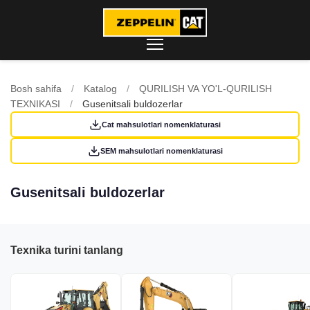
Bosh sahifa
/
Katalog
/
QURILISH VA YO'L-QURILISH
TEXNIKASI
/
Gusenitsali buldozerlar
Cat mahsulotlari nomenklaturasi
SEM mahsulotlari nomenklaturasi
Gusenitsali buldozerlar
Texnika turini tanlang