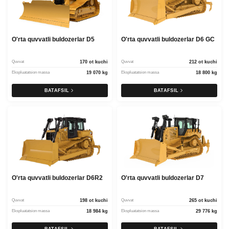
O'rta quvvatli buldozerlar D5
O'rta quvvatli buldozerlar D6 GC
Quvvat
170 ot kuchi
Quvvat
212 ot kuchi
Ekspluatatsion massa
19 070 kg
Ekspluatatsion massa
18 800 kg
BATAFSIL
BATAFSIL
O'rta quvvatli buldozerlar D6R2
O'rta quvvatli buldozerlar D7
Quvvat
198 ot kuchi
Quvvat
265 ot kuchi
Ekspluatatsion massa
18 984 kg
Ekspluatatsion massa
29 776 kg