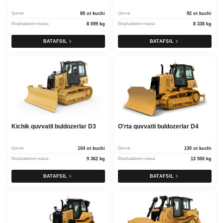
Quvvat
80 ot kuchi
Quvvat
92 ot kuchi
Ekspluatatsion massa
8 099 kg
Ekspluatatsion massa
8 338 kg
BATAFSIL
BATAFSIL
Kichik quvvatli buldozerlar D3
O'rta quvvatli buldozerlar D4
Quvvat
104 ot kuchi
Quvvat
130 ot kuchi
Ekspluatatsion massa
9 362 kg
Ekspluatatsion massa
13 500 kg
BATAFSIL
BATAFSIL