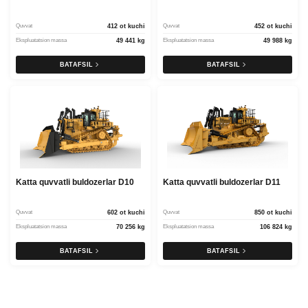
Quvvat
412 ot kuchi
Quvvat
452 ot kuchi
Ekspluatatsion massa
49 441 kg
Ekspluatatsion massa
49 988 kg
BATAFSIL
BATAFSIL
Katta quvvatli buldozerlar D10
Katta quvvatli buldozerlar D11
Quvvat
602 ot kuchi
Quvvat
850 ot kuchi
Ekspluatatsion massa
70 256 kg
Ekspluatatsion massa
106 824 kg
BATAFSIL
BATAFSIL